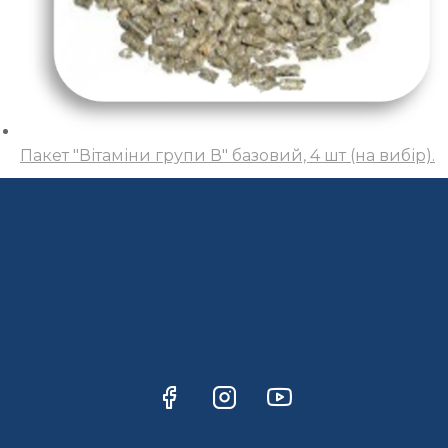
Пакет "Вітаміни групи В" базовий, 4 шт (на вибір).