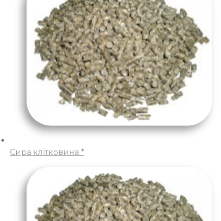
Сира клітковина *