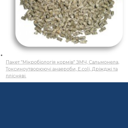
Пакет "Мікробіологія кормів" ЗМЧ, Сальмонела,
Токсиноутворюючі анаероби, Е.colі, Дріжджі та
плісняві.