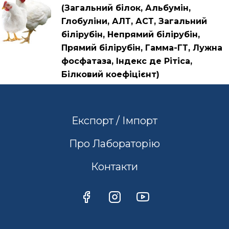
(Загальний білок, Альбумін,
Глобуліни, АЛТ, АСТ, Загальний
білірубін, Непрямий білірубін,
Прямий білірубін, Гамма-ГТ, Лужна
фосфатаза, Індекс де Рітіса,
Білковий коефіцієнт)
Експорт / Імпорт
Про Лабораторію
Контакти