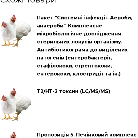
Пакет "Системні інфекції. Аероби,
анаероби". Комплексне
мікробіологічне дослідження
стерильних локусів організму.
Антибіотикограма до виділених
патогенів (ентеробактерії,
стафілококи, стрептококи,
ентерококи, клостридії та ін.)
Т2/НТ-2 токсин (LC/MS/MS)
Пропозиція 5. Печінковий комплекс