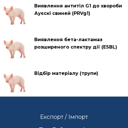
Виявлення антитіл G1 до хвороби
Ауєскі свиней (PRVg1)
Виявлення бета-лактамаз
розширеного спектру дії (ESBL)
Відбір матеріалу (трупи)
Експорт / Імпорт