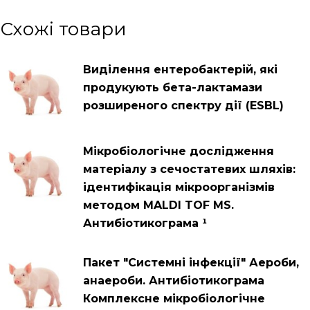
Схожі товари
Виділення ентеробактерій, які
продукують бета-лактамази
розширеного спектру дії (ESBL)
Мікробіологічне дослідження
матеріалу з сечостатевих шляхів:
ідентифікація мікроорганізмів
методом MALDI TOF MS.
Антибіотикограма ¹
Пакет "Системні інфекції" Аероби,
анаероби. Антибіотикограма
Комплексне мікробіологічне