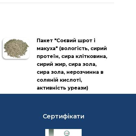
Пакет "Соєвий шрот і
макуха" (вологість, сирий
протеїн, сира клітковина,
сирий жир, сира зола,
сира зола, нерозчинна в
соляній кислоті,
активність уреази)
Сертифікати