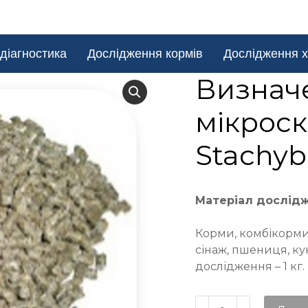
діагностика
Дослідження кормів
Дослідження х
Визнач
мікроск
Stachyb
Матеріал дослід
Корми, комбікорми,
сінаж, пшениця, ку
дослідження – 1 кг.