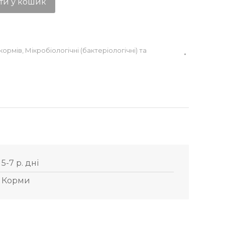
ти у кошик
кормів
,
Мікробіологічні (бактеріологічні) та
я
5-7 р. дні
Корми