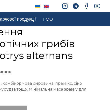
арчової продукції
ГМО
ення
опічних грибів
otrys alternans
ження
 комбікормова сировина, премікс, сіно
курудза тощо. Мінімальна маса зразку для