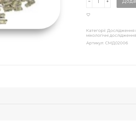
Дода
Категорії:
Дослідження 
мікологічні дослідженн
Артикул:
СМД02006