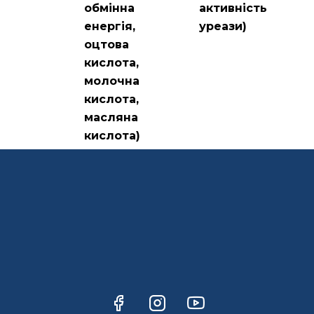
обмінна
активність
енергія,
уреази)
оцтова
кислота,
молочна
кислота,
масляна
кислота)