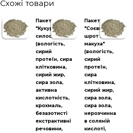
Схожі товари
Пакет
Пакет
"Кукурудзяний
"Соєвий
силос"
шрот і
(вологість,
макуха"
сирий
(вологість,
протеїн, сира
сирий
клітковина,
протеїн,
сирий жир,
сира
сира зола,
клітковина,
активна
сирий жир,
кислотність,
сира зола,
крохмаль,
сира зола,
безазотисті
нерозчинна
екстрактивні
в соляній
речовини,
кислоті,