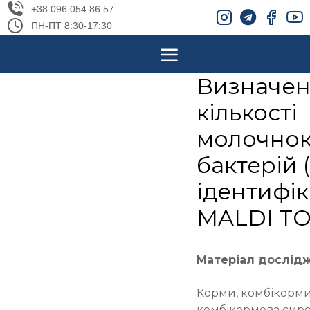
+38 096 054 86 57
ПН-ПТ 8:30-17:30
Визначе
кількості
молочнок
бактерій 
ідентифі
MALDI TOF
Матеріал дослід
Корми, комбікорми
комбікормова сиро