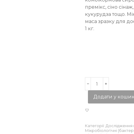
премікс, сіно сінаж
кукурудза тощо. Мі
маса зразку для до
1 кг.
Додати у коши
Категорії:
Дослідження 
Мікробіологічні (бактері