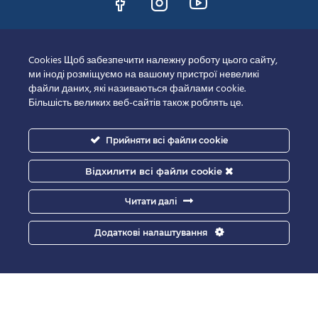
Документи
Cookies Щоб забезпечити належну роботу цього сайту,
ми іноді розміщуємо на вашому пристрої невеликі
файли даних, які називаються файлами cookie.
Завантажити договір
Більшість великих веб-сайтів також роблять це.
Усі документи
Прийняти всі файли cookie
Політика конфіденційності
Відхилити всі файли cookie
Полiтика Cookie
Читати далі
Додаткові налаштування
Сертифікати