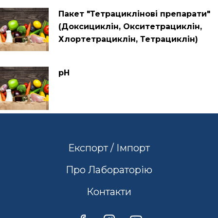
Пакет "Тетрациклінові препарати"
(Доксициклін, Окситетрациклін,
Хлортетрациклін, Тетрациклін)
рН
Експорт / Імпорт
Про Лабораторію
Контакти