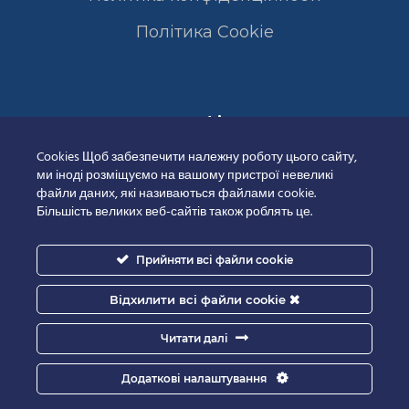
Полiтика Cookie
Сертифікати
Cookies Щоб забезпечити належну роботу цього сайту,
ми іноді розміщуємо на вашому пристрої невеликі
файли даних, які називаються файлами cookie.
Більшість великих веб-сайтів також роблять це.
Прийняти всі файли cookie
Відхилити всі файли cookie
Читати далі
Додаткові налаштування
Good-IT.com.ua for Biolights - All rights reserved.