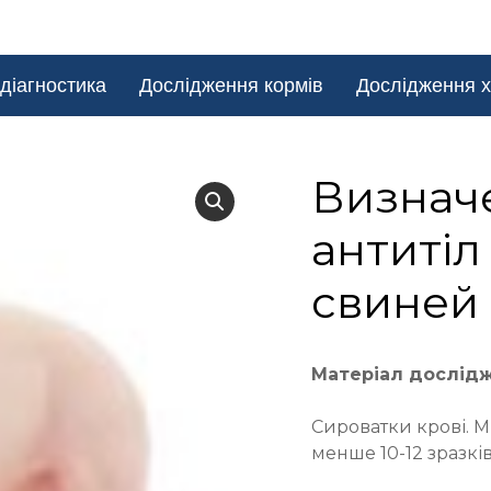
діагностика
Дослідження кормів
Дослідження х
Визначе
антитіл
свиней
Матеріал дослід
Сироватки крові. М
менше 10-12 зразків