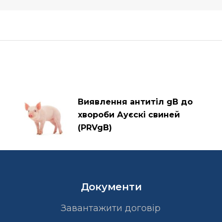
Виявлення антитіл gB до
хвороби Ауєскі свиней
(PRVgB)
Документи
Завантажити договір