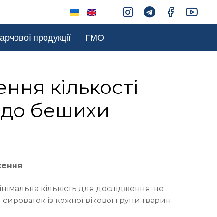
арчової продукції
ГМО
ння кількості
 до бешихи
ження
інімальна кількість для дослідження: не
 сироваток із кожної вікової групи тварин