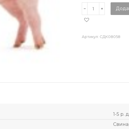
Дода
Артикул:
СДК08058
1-5 р. 
Свина