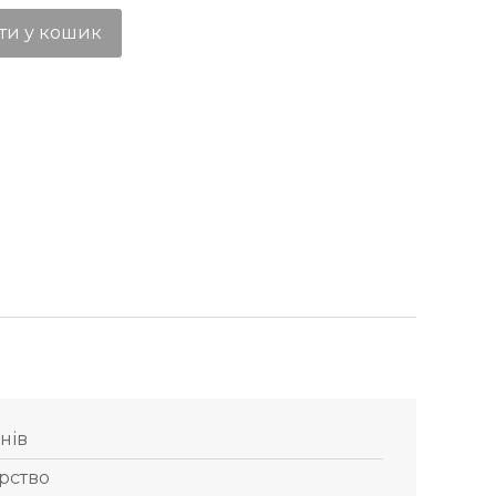
ти у кошик
днів
рство