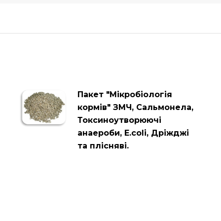
Пакет "Мікробіологія
кормів" ЗМЧ, Сальмонела,
Токсиноутворюючі
анаероби, Е.colі, Дріжджі
та плісняві.