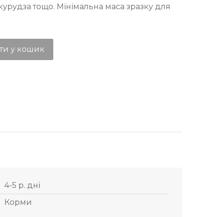
курудза тощо. Мінімальна маса зразку для
ти у кошик
4-5 р. дні
Корми