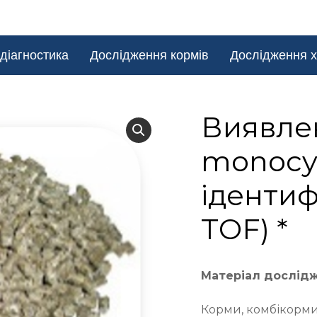
діагностика
Дослідження кормів
Дослідження х
Виявлен
monocy
ідентиф
TOF) *
Матеріал дослід
Корми, комбікорми,