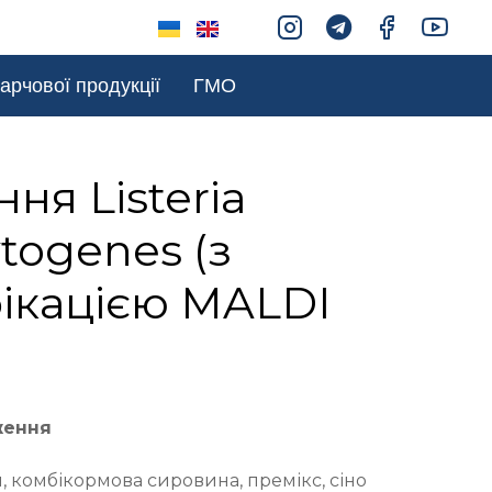
арчової продукції
ГМО
ня Listeria
togenes (з
ікацією MALDI
ження
 комбікормова сировина, премікс, сіно