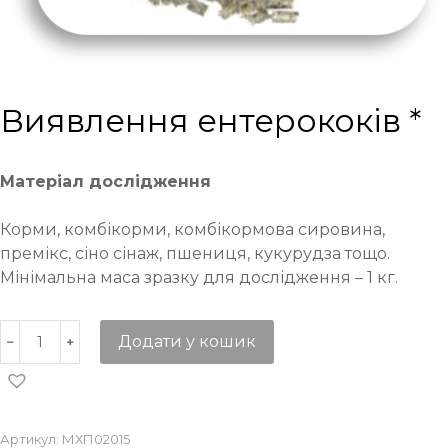
Виявлення ентерококів *
Матеріал дослідження
Корми, комбікорми, комбікормова сировина,
премікс, сіно сінаж, пшениця, кукурудза тощо.
Мінімальна маса зразку для дослідження – 1 кг.
Додати у кошик
Артикул:
МХП02015