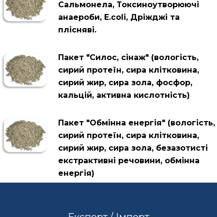
Сальмонела, Токсиноутворюючі
анаероби, Е.colі, Дріжджі та
плісняві.
Пакет "Силос, сінаж" (вологість,
сирий протеїн, сира клітковина,
сирий жир, сира зола, фосфор,
кальцій, активна кислотність)
Пакет "Обмінна енергія" (вологість,
сирий протеїн, сира клітковина,
сирий жир, сира зола, безазотисті
екстрактивні речовини, обмінна
енергія)
Експорт / Імпорт