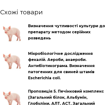
Схожі товари
Визначення чутливості культури до
препарату методом серійних
розведень
Мікробіологічне дослідження
фекалій. Аероби, анаероби.
Антибіотикограма. Визначення
патогенних для свиней штамів
Escherichia coli.
Пропозиція 5. Печінковий комплекс
(Загальний білок, Альбумін,
Глобуліни, АЛТ, АСТ, Загальний