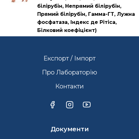
білірубін, Непрямий білірубін,
Прямий білірубін, Гамма-ГТ, Лужна
фосфатаза, Індекс де Рітіса,
Білковий коефіцієнт)
Експорт / Імпорт
Про Лабораторію
Контакти
Документи