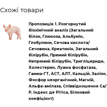
Схожі товари
Пропозиція 1. Розгорнутий
біохімічний аналіз (Загальний
білок, Глюкоза, Альбумін,
Глобулини, Сечова кислота/
Сечовина, Креатинін, Загальний
білірубін, Прямий білірубін,
Непрямий білірубін, Тригліцериди,
Холестерин, Лужна фосфатаза,
Гамма-ГТ, АСТ, АЛТ, Кальцій, Залізо,
Фосфор неорганічний, Магній,
Альфа-амілаза, Співвідношення Са/
Р, Індекс де Рітіса, Білковий
коефіцієнт)