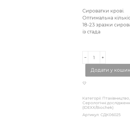
Сироватки крові.
Оптимальна кількіс
18-23 зразки сиров
із стада
Додати у коши
Категорії:
Птахівництво
,
Серологічні досліджен
(IDEXX/Biochek)
Артикул:
СДК06025