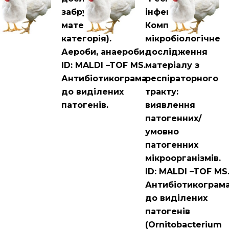
забрудненого
інфекції".
матеріалу (ІІІ
Комплексне
категорія).
мікробіологічне
Аероби, анаероби.
дослідження
ID: MALDI –TOF MS.
матеріалу з
Антибіотикограма
респіраторного
до виділених
тракту:
патогенів.
виявлення
патогенних/
умовно
патогенних
мікроорганізмів.
ID: MALDI –TOF MS
Антибіотикограм
до виділених
патогенів
(Ornitobacterium