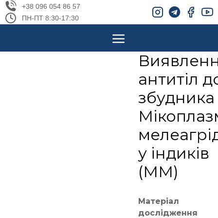
+38 096 054 86 57
ПН-ПТ 8:30-17:30
Виявлен
антитіл д
збудника
Мікоплаз
мелеагрід
у індиків
(MM)
Матеріал
дослідження