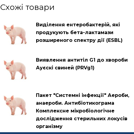
Схожі товари
Виділення ентеробактерій, які
продукують бета-лактамази
розширеного спектру дії (ESBL)
Виявлення антитіл G1 до хвороби
Ауєскі свиней (PRVg1)
Пакет "Системні інфекції" Аероби,
анаероби. Антибіотикограма
Комплексне мікробіологічне
дослідження стерильних локусів
організму