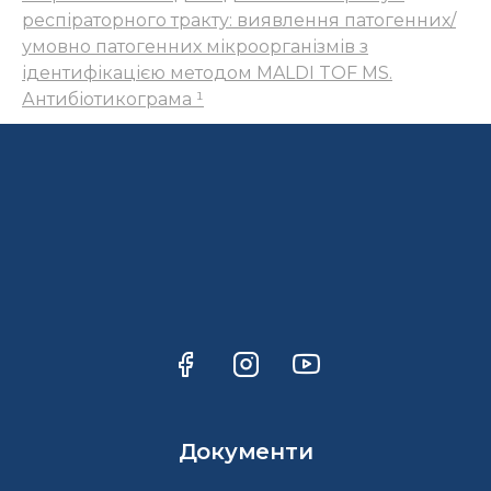
респіраторного тракту: виявлення патогенних/
умовно патогенних мікроорганізмів з
ідентифікацією методом MALDI TOF MS.
Антибіотикограма ¹
Документи