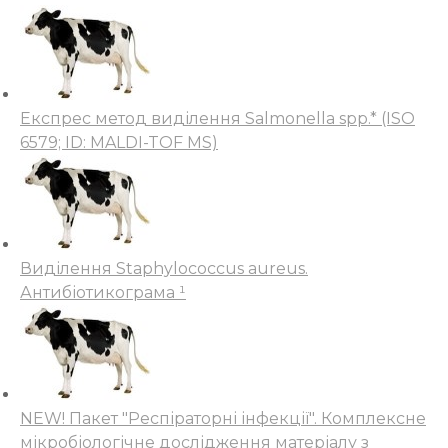
Експрес метод виділення Salmonella spp.* (ISO
6579; ID: MALDI-TOF MS)
Виділення Staphylococcus aureus.
Антибіотикограма ¹
NEW! Пакет "Респіраторні інфекції". Комплексне
мікробіологічне дослідження матеріалу з