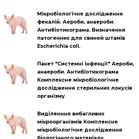
Мікробіологічне дослідження
фекалій. Аероби, анаероби.
Антибіотикограма. Визначення
патогенних для свиней штамів
Escherichia coli.
Пакет "Системні інфекції" Аероби,
анаероби. Антибіотикограма
Комплексне мікробіологічне
дослідження стерильних локусів
організму
Виділенння вибагливих
мікроорганізмів Комплексне
мікробіологічне дослідження
біологічного матеріалу.