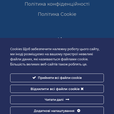
Політика конфіденційності
Полiтика Cookie
Сертифікати
Cookies Щоб забезпечити належну роботу цього сайту,
ми іноді розміщуємо на вашому пристрої невеликі
файли даних, які називаються файлами cookie.
Більшість великих веб-сайтів також роблять це.
Прийняти всі файли cookie
Відхилити всі файли cookie
Читати далі
Додаткові налаштування
Good-IT.com.ua for Biolights - All rights reserved.