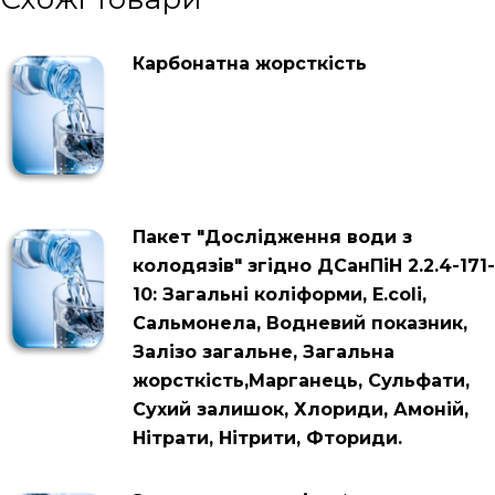
Карбонатна жорсткість
Пакет "Дослідження води з
колодязів" згідно ДСанПіН 2.2.4-171-
10: Загальні коліформи, Е.соІі,
Сальмонела, Водневий показник,
Залізо загальне, Загальна
жорсткість,Марганець, Сульфати,
Сухий залишок, Хлориди, Амоній,
Нітрати, Нітрити, Фториди.