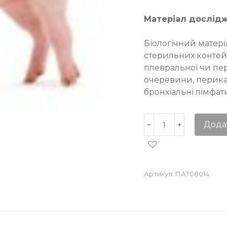
Матеріал дослід
Біологічний матері
стерильних контейн
плевральної чи пер
очеревини, перика
бронхіальні лімфат
Дода
Артикул:
ПАТ08014