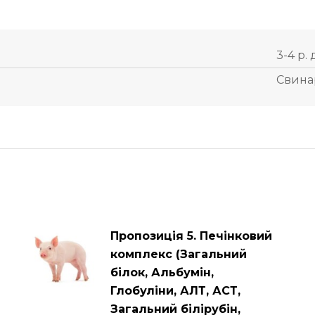
3-4 р. 
Свина
Пропозиція 5. Печінковий
комплекс (Загальний
білок, Альбумін,
Глобуліни, АЛТ, АСТ,
Загальний білірубін,