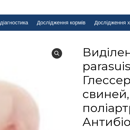
діагностика
Дослідження кормів
Дослідження х
Виділе
parasui
Глессер
свиней,
поліарт
Антибі