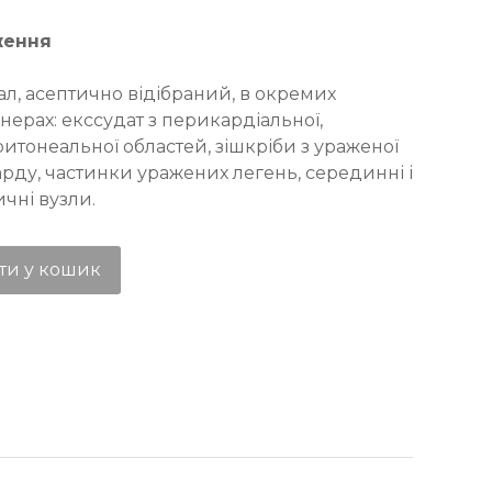
ження
ал, асептично відібраний, в окремих
ерах: екссудат з перикардіальної,
итонеальної областей, зішкріби з ураженої
рду, частинки уражених легень, серединні і
ичні вузли.
ти у кошик