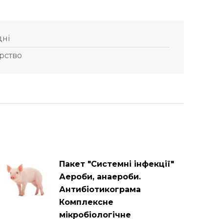
дні
рство
Пакет "Системні інфекції"
Аероби, анаероби.
Антибіотикограма
Комплексне
мікробіологічне