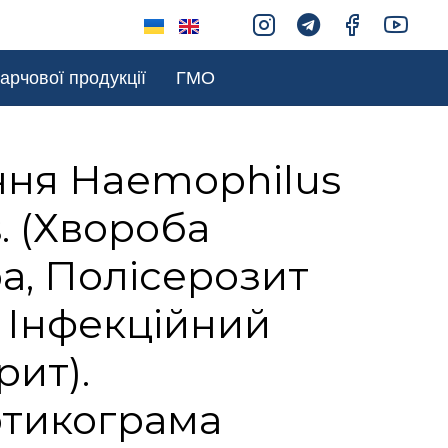
арчової продукції
ГМО
ння Haemophilus
s. (Хвороба
а, Полісерозит
 Інфекційний
рит).
отикограма