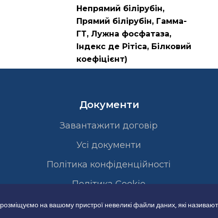
Непрямий білірубін,
Прямий білірубін, Гамма-
ГТ, Лужна фосфатаза,
Індекс де Рітіса, Білковий
коефіцієнт)
Документи
Завантажити договір
Усі документи
Політика конфіденційності
Полiтика Cookie
 розміщуємо на вашому пристрої невеликі файли даних, які називают