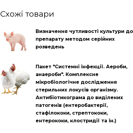
Схожі товари
Визначення чутливості культури до
препарату методом серійних
розведень
Пакет "Системні інфекції. Аероби,
анаероби". Комплексне
мікробіологічне дослідження
стерильних локусів організму.
Антибіотикограма до виділених
патогенів (ентеробактерії,
стафілококи, стрептококи,
ентерококи, клостридії та ін.)