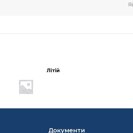
Я
Літій
Документи