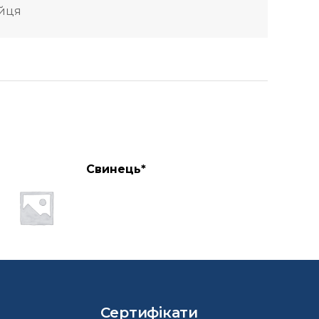
йця
Свинець*
Сертифікати