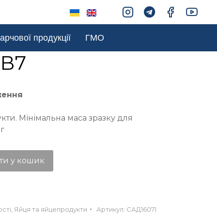
арчової продукції
ГМО
 В7
ження
кти. Мінімальна маса зразку для
кг
ти у кошик
ості
,
Яйця та яйцепродукти
Артикул:
САД16071