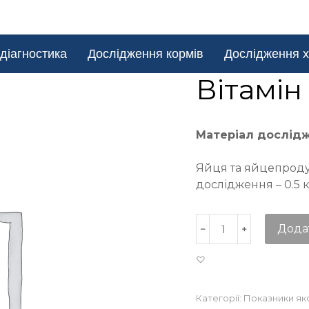
діагностика
Дослідження кормів
Дослідження х
Вітамін
Матеріал дослід
Яйця та яйцепроду
дослідження – 0.5 
Дода
Категорії:
Показники як