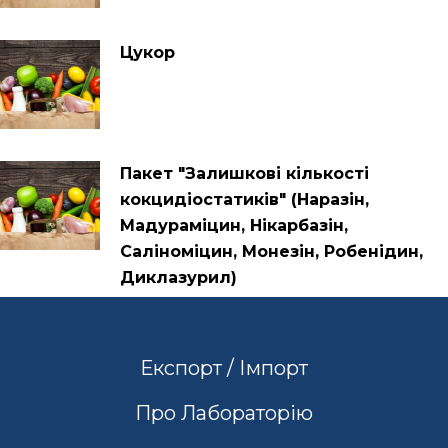
Цукор
Пакет "Залишкові кількості
кокцидіостатиків" (Наразін,
Мадураміцин, Нікарбазін,
Саліноміцин, Монезін, Робенідин,
Диклазурил)
Експорт / Імпорт
Про Лабораторію