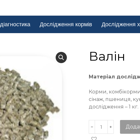
діагностика
Дослідження кормів
Дослідження х
Валін
Матеріал дослід
Корми, комбікорми,
сінаж, пшениця, ку
дослідження – 1 кг.
Дода