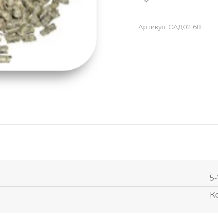
Артикул:
САД02168
5-
К