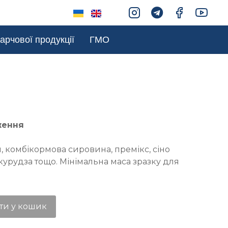
арчової продукції
ГМО
ження
 комбікормова сировина, премікс, сіно
курудза тощо. Мінімальна маса зразку для
ти у кошик