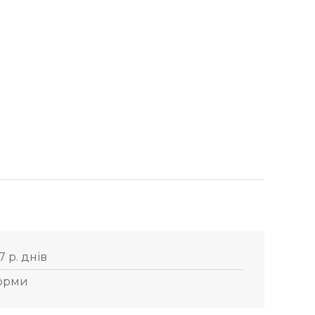
7 р. днів
орми