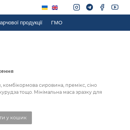
арчової продукції
ГМО
ження
 комбікормова сировина, премікс, сіно
курудза тощо. Мінімальна маса зразку для
ти у кошик