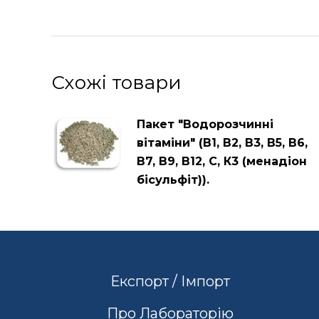
Схожі товари
Пакет "Водорозчинні
вітаміни" (В1, В2, В3, В5, В6,
В7, В9, В12, С, К3 (менадіон
бісульфіт)).
Експорт / Імпорт
Про Лабораторію