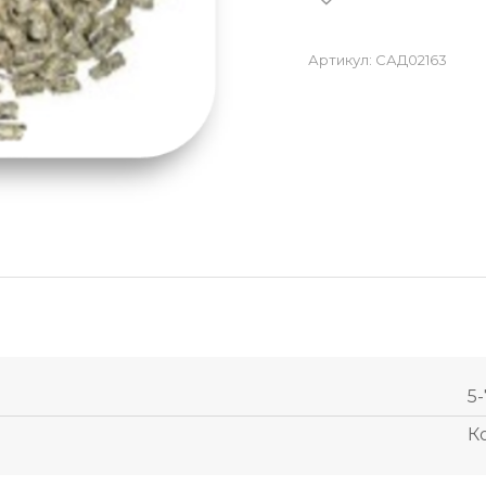
Артикул:
САД02163
5-
К