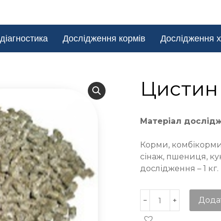
діагностика
Дослідження кормів
Дослідження х
Цистин
Матеріал дослід
Корми, комбікорми,
сінаж, пшениця, ку
дослідження – 1 кг.
Дода