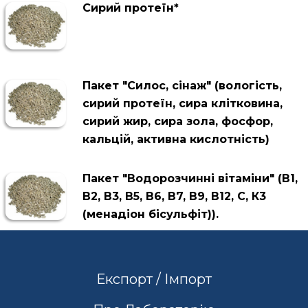
Сирий протеїн*
Пакет "Силос, сінаж" (вологість,
сирий протеїн, сира клітковина,
сирий жир, сира зола, фосфор,
кальцій, активна кислотність)
Пакет "Водорозчинні вітаміни" (В1,
В2, В3, В5, В6, В7, В9, В12, С, К3
(менадіон бісульфіт)).
Експорт / Імпорт