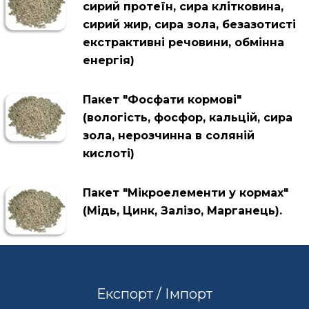
сирий протеїн, сира клітковина,
сирий жир, сира зола, безазотисті
екстрактивні речовини, обмінна
енергія)
Пакет "Фосфати кормові"
(вологість, фосфор, кальцій, сира
зола, нерозчинна в соляній
кислоті)
Пакет "Мікроелементи у кормах"
(Мідь, Цинк, Залізо, Марганець).
Експорт / Імпорт