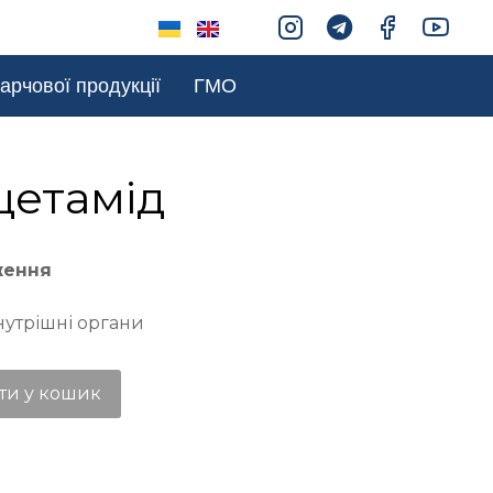
арчової продукції
ГМО
цетамід
ження
нутрішні органи
ти у кошик