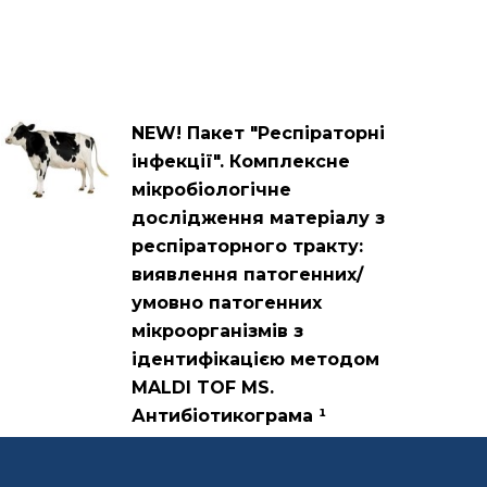
NEW! Пакет "Респіраторні
інфекції". Комплексне
мікробіологічне
дослідження матеріалу з
респіраторного тракту:
виявлення патогенних/
умовно патогенних
мікроорганізмів з
ідентифікацією методом
MALDI TOF MS.
Антибіотикограма ¹