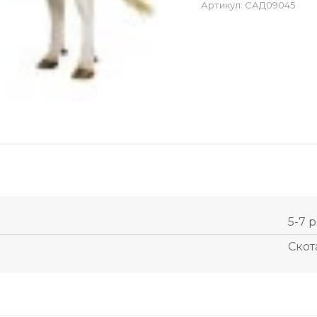
Артикул:
САД09045
5-7 р
Скот