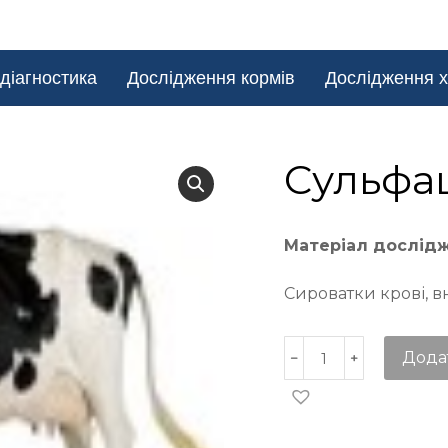
діагностика
Дослідження кормів
Дослідження х
Сульфа
Матеріал дослід
Сироватки крові, в
Дода