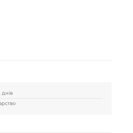
. днів
арство