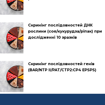
Cкринінг послідовностей ДНК
рослини (соя/кукурудза/ріпак) при
дослідженні 10 зразків
Cкринінг послідовностей генів
(BAR/NTP II/PAT/CTP2:CP4 EPSPS)