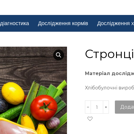
діагностика
Дослідження кормів
Дослідження х
Стронці
Матеріал дослід
Хлібобулочні вироб
Дода