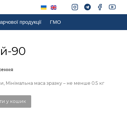
арчової продукції
ГМО
й-90
ження
и, Мінімальна маса зразку – не менше 0.5 кг
ти у кошик