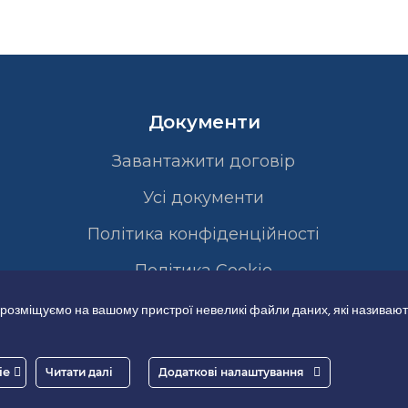
Документи
Завантажити договір
Усі документи
Політика конфіденційності
Полiтика Cookie
 розміщуємо на вашому пристрої невеликі файли даних, які називают
ie
Читати далі
Додаткові налаштування
Good-IT.com.ua for Biolights - All rights reserved.