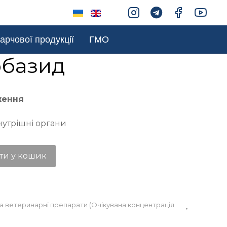
арчової продукції
ГМО
рбазид
ження
нутрішні органи
ти у кошик
та ветеринарні препарати (Очікувана концентрація