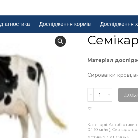
діагностика
Дослідження кормів
Дослідження х
Семіка
Матеріал дослід
Сироватки крові, в
Дода
Категорії:
Антибіотики 
0.1-10 мг/кг)
,
Скотарство
Артикул:
САД09043