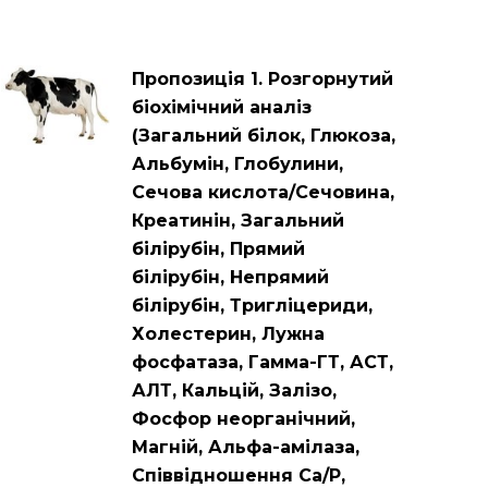
Пропозиція 1. Розгорнутий
біохімічний аналіз
(Загальний білок, Глюкоза,
Альбумін, Глобулини,
Сечова кислота/Сечовина,
Креатинін, Загальний
білірубін, Прямий
білірубін, Непрямий
білірубін, Тригліцериди,
Холестерин, Лужна
фосфатаза, Гамма-ГТ, АСТ,
АЛТ, Кальцій, Залізо,
Фосфор неорганічний,
Магній, Альфа-амілаза,
Співвідношення Са/Р,