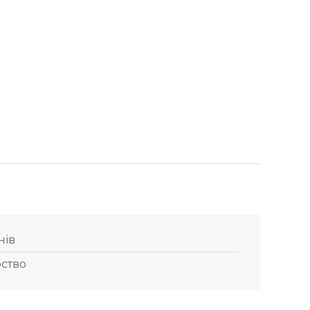
нів
ство