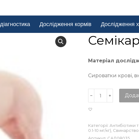
діагностика
Дослідження кормів
Дослідження х
Семіка
Матеріал дослід
Сироватки крові, в
Дода
Категорії:
Антибіотики 
0.1-10 мг/кг)
,
Свинарство
Артикул:
САД08035