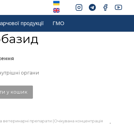
арчової продукції
ГМО
рбазид
ження
нутрішні органи
ти у кошик
та ветеринарні препарати (Очікувана концентрація