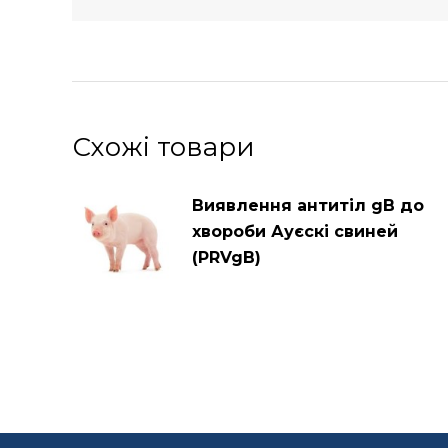
Схожі товари
Виявлення антитіл gB до
хвороби Ауєскі свиней
(PRVgB)