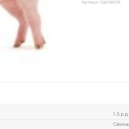
Артикул:
СДК08039
1-3 р.д.
Свина