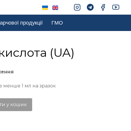
арчової продукції
ГМО
кислота (UA)
ження
е менше 1 мл на зразок
ти у кошик