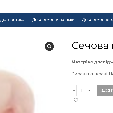
діагностика
Дослідження кормів
Дослідження х
Сечова 
Матеріал дослід
Сироватки крові. Н
Дода