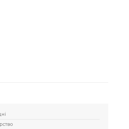
дні
рство