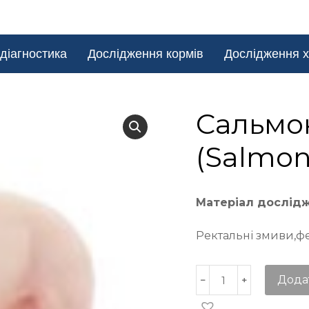
діагностика
Дослідження кормів
Дослідження х
Сальмо
(Salmon
Матеріал дослід
Ректальні змиви,фе
Дода