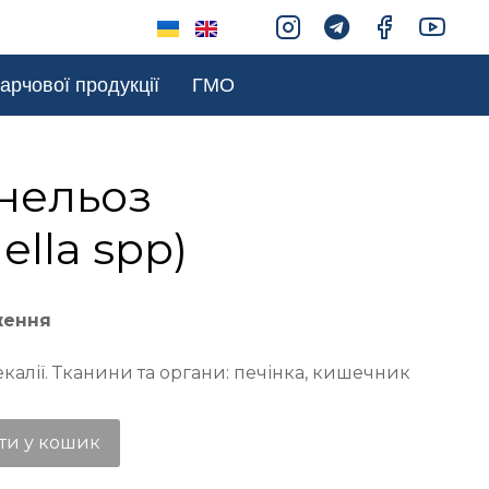
арчової продукції
ГМО
нельоз
ella spp)
ження
калії. Тканини та органи: печінка, кишечник
ти у кошик