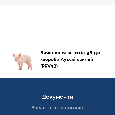
Виявлення антитіл gB до
хвороби Ауєскі свиней
(PRVgB)
Документи
Завантажити договір