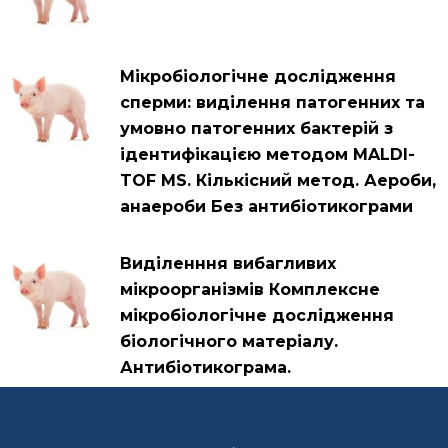
Мікробіологічне дослідження
сперми: виділення патогенних та
умовно патогенних бактерій з
ідентифікацією методом MALDI-
TOF MS. Кількісний метод. Аероби,
анаероби Без антибіотикограми
Виділенння вибагливих
мікроорганізмів Комплексне
мікробіологічне дослідження
біологічного матеріалу.
Антибіотикограма.