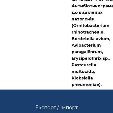
Антибіотикограм
до виділених
патогенів
(Ornitobacterium
rhinotracheale,
Bordetella avium,
Avibacterium
paragallinrum,
Erysipelothrix sp.,
Pasteurella
multocida,
Klebsiella
pneumoniae).
Експорт / Імпорт