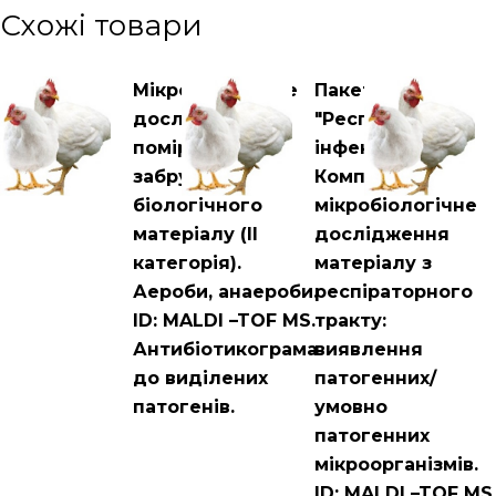
Схожі товари
Мікробіологічне
Пакет
дослідження
"Респіраторні
помірно
інфекції".
забрудненого
Комплексне
біологічного
мікробіологічне
матеріалу (ІІ
дослідження
категорія).
матеріалу з
Аероби, анаероби.
респіраторного
ID: MALDI –TOF MS.
тракту:
Антибіотикограма
виявлення
до виділених
патогенних/
патогенів.
умовно
патогенних
мікроорганізмів.
ID: MALDI –TOF MS