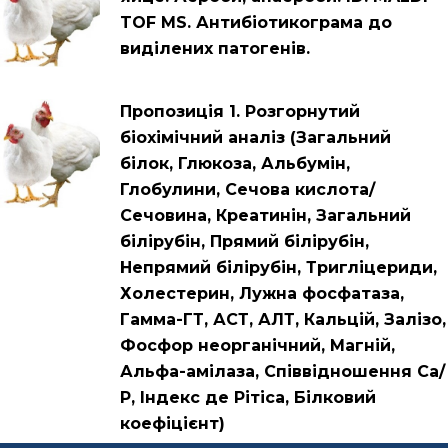
TOF MS. Антибіотикограма до
виділених патогенів.
Пропозиція 1. Розгорнутий
біохімічний аналіз (Загальний
білок, Глюкоза, Альбумін,
Глобулини, Сечова кислота/
Сечовина, Креатинін, Загальний
білірубін, Прямий білірубін,
Непрямий білірубін, Тригліцериди,
Холестерин, Лужна фосфатаза,
Гамма-ГТ, АСТ, АЛТ, Кальцій, Залізо,
Фосфор неорганічний, Магній,
Альфа-амілаза, Співвідношення Са/
Р, Індекс де Рітіса, Білковий
коефіцієнт)