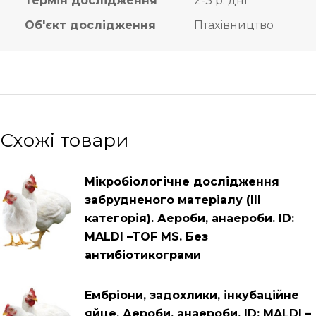
Термін дослідження
2-3 р. дні
Об'єкт дослідження
Птахівництво
Схожі товари
Мікробіологічне дослідження
забрудненого матеріалу (ІІІ
категорія). Аероби, анаероби. ID:
MALDI –TOF MS. Без
антибіотикограми
Ембріони, задохлики, інкубаційне
яйце. Аероби, анаероби. ID: MALDI –