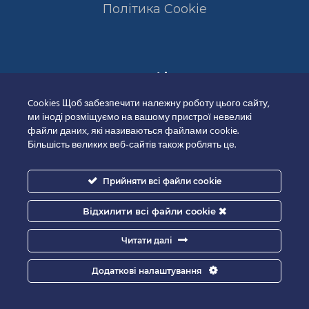
Полiтика Cookie
Сертифікати
Cookies Щоб забезпечити належну роботу цього сайту,
ми іноді розміщуємо на вашому пристрої невеликі
файли даних, які називаються файлами cookie.
Більшість великих веб-сайтів також роблять це.
Прийняти всі файли cookie
Відхилити всі файли cookie
Читати далі
Додаткові налаштування
Good-IT.com.ua for Biolights - All rights reserved.