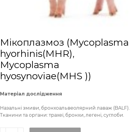
Мікоплазмоз (Mycoplasma
hyorhinis(MHR),
Mycoplasma
hyosynoviae(MHS ))
Матеріал дослідження
Назальні змиви, бронхоальвеолярний лаваж (BALF).
Тканини та органи: трахеї, бронхи, легені, суглоби.