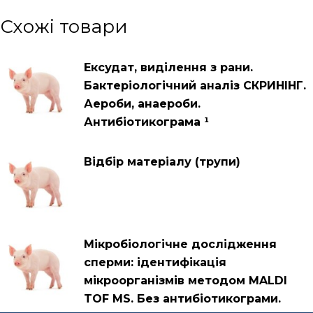
Схожі товари
Ексудат, виділення з рани.
Бактеріологічний аналіз СКРИНІНГ.
Аероби, анаероби.
Антибіотикограма ¹
Відбір матеріалу (трупи)
Мікробіологічне дослідження
сперми: ідентифікація
мікроорганізмів методом MALDI
TOF MS. Без антибіотикограми.