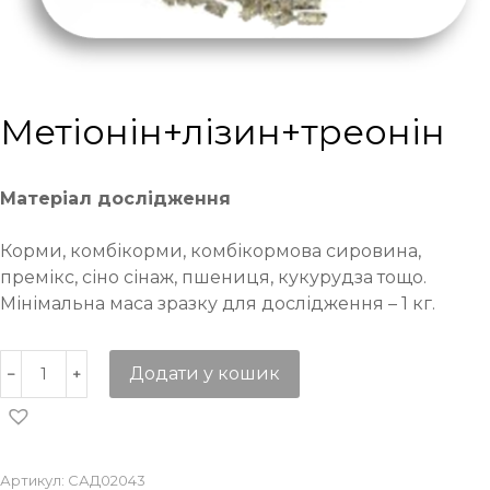
Метіонін+лізин+треонін
Матеріал дослідження
Корми, комбікорми, комбікормова сировина,
премікс, сіно сінаж, пшениця, кукурудза тощо.
Мінімальна маса зразку для дослідження – 1 кг.
Додати у кошик
Артикул:
САД02043