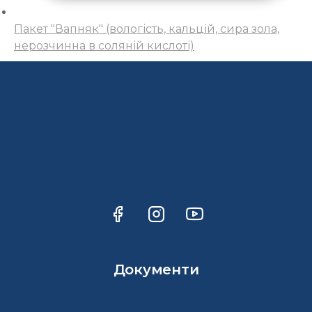
Пакет "Вапняк" (вологість, кальцій, сира зола,
нерозчинна в соляній кислоті)
Документи