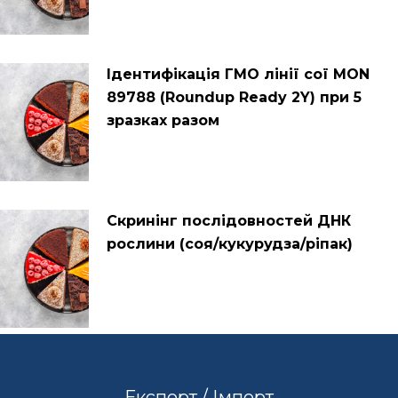
Ідентифікація ГМО лінії сої MON
89788 (Roundup Ready 2Y) при 5
зразках разом
Cкринінг послідовностей ДНК
рослини (соя/кукурудза/ріпак)
Експорт / Імпорт