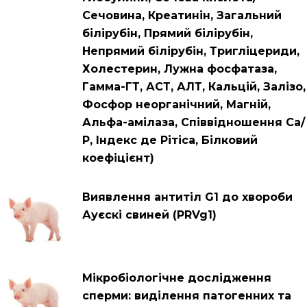
Сечовина, Креатинін, Загальний
білірубін, Прямий білірубін,
Непрямий білірубін, Тригліцериди,
Холестерин, Лужна фосфатаза,
Гамма-ГТ, АСТ, АЛТ, Кальцій, Залізо,
Фосфор неорганічний, Магній,
Альфа-амілаза, Співвідношення Са/
Р, Індекс де Рітіса, Білковий
коефіцієнт)
Виявлення антитіл G1 до хвороби
Ауєскі свиней (PRVg1)
Мікробіологічне дослідження
сперми: виділення патогенних та