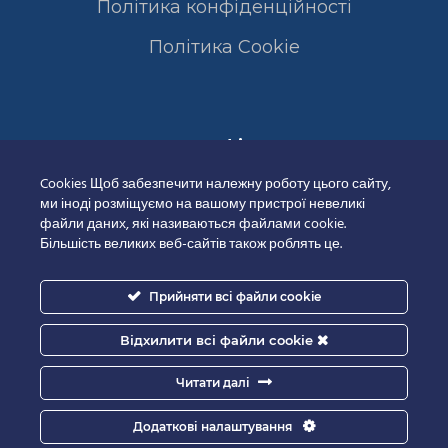
Політика конфіденційності
Полiтика Cookie
Сертифікати
Cookies Щоб забезпечити належну роботу цього сайту,
ми іноді розміщуємо на вашому пристрої невеликі
файли даних, які називаються файлами cookie.
Більшість великих веб-сайтів також роблять це.
Прийняти всі файли cookie
Відхилити всі файли cookie
Читати далі
Додаткові налаштування
Good-IT.com.ua for Biolights - All rights reserved.