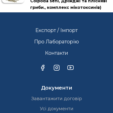
Colpoda seni, Дріжджі та плісняві
гриби., комплекс мікотоксинів)
Експорт / Імпорт
Про Лабораторію
Контакти
Документи
Завантажити договір
Усі документи