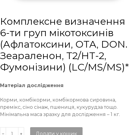
Комплексне визначення
6-ти груп мікотоксинів
(Афлатоксини, ОТА, DON.
Зеараленон, Т2/НТ-2,
Фумонізини) (LC/MS/MS)*
Матеріал дослідження
Корми, комбікорми, комбікормова сировина,
премікс, сіно сінаж, пшениця, кукурудза тощо.
Мінімальна маса зразку для дослідження – 1 кг.
Додати у кошик