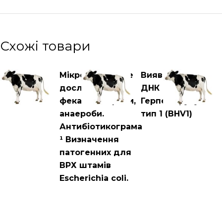
Схожі товари
Мікробіологічне
Виявлення
дослідження
ДНК
фекалій. Аероби,
Герпесвірусу
анаероби.
тип 1 (BHV1)
Антибіотикограма
¹ Визначення
патогенних для
ВРХ штамів
Escherichia coli.