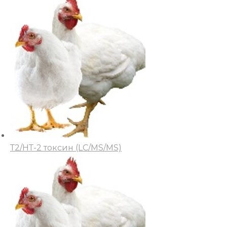
Т2/НТ-2 токсин (LC/MS/MS)