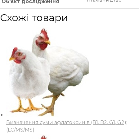
Об'єкт дослідження
Схожі товари
Визначення суми афлатоксинів (B1, B2, G1, G2);
(LC/MS/MS)