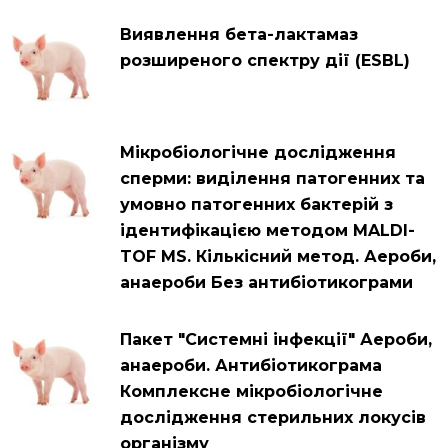
Виявлення бета-лактамаз
розширеного спектру дії (ESBL)
Мікробіологічне дослідження
сперми: виділення патогенних та
умовно патогенних бактерій з
ідентифікацією методом MALDI-
TOF MS. Кількісний метод. Аероби,
анаероби Без антибіотикограми
Пакет "Системні інфекції" Аероби,
анаероби. Антибіотикограма
Комплексне мікробіологічне
дослідження стерильних локусів
організму