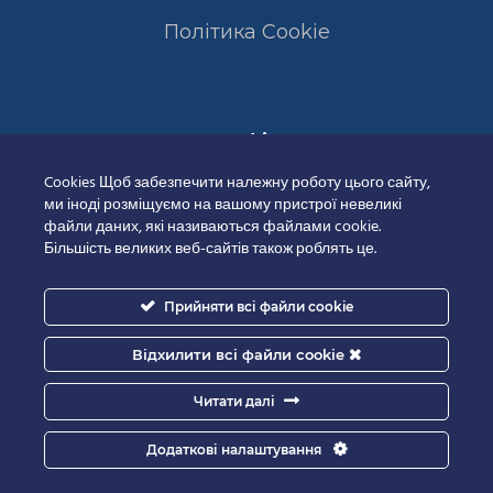
Полiтика Cookie
Сертифікати
Cookies Щоб забезпечити належну роботу цього сайту,
ми іноді розміщуємо на вашому пристрої невеликі
файли даних, які називаються файлами cookie.
Більшість великих веб-сайтів також роблять це.
Прийняти всі файли cookie
Відхилити всі файли cookie
Читати далі
Додаткові налаштування
Good-IT.com.ua for Biolights - All rights reserved.