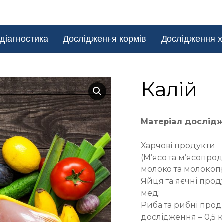
діагностика
Дослідження кормів
Дослідження х
Калій
Матеріал дослід
Харчові продукти
(М’ясо та м’ясопрод
молоко та молокоп
Яйця та яєчні прод
мед;
Риба та рибні прод
дослідження – 0,5 к