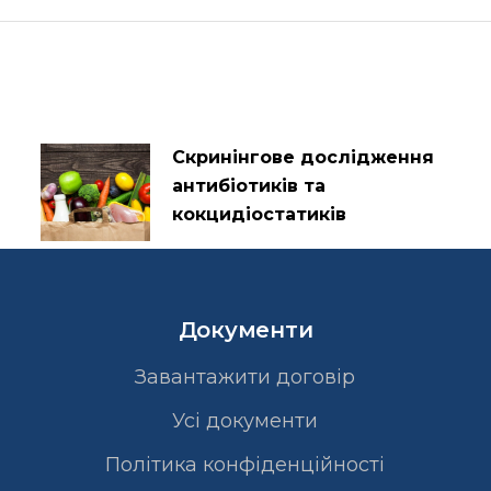
Скринінгове дослідження
антибіотиків та
кокцидіостатиків
Документи
Завантажити договір
Усі документи
Політика конфіденційності