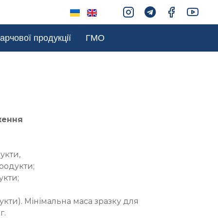
арчової продукції
ГМО
ження
укти,
родукти;
укти;
укти). Мінімальна маса зразку для
г.