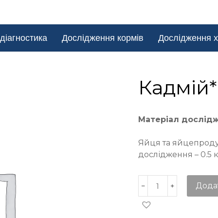
діагностика
Дослідження кормів
Дослідження х
Кадмій*
Матеріал дослід
Яйця та яйцепроду
дослідження – 0.5 
Дода