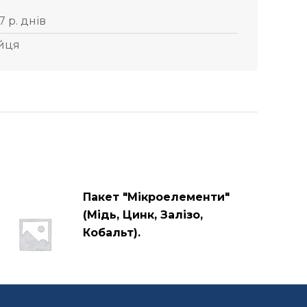
7 р. днів
йця
Пакет "Мікроелементи"
(Мідь, Цинк, Залізо,
Кобальт).