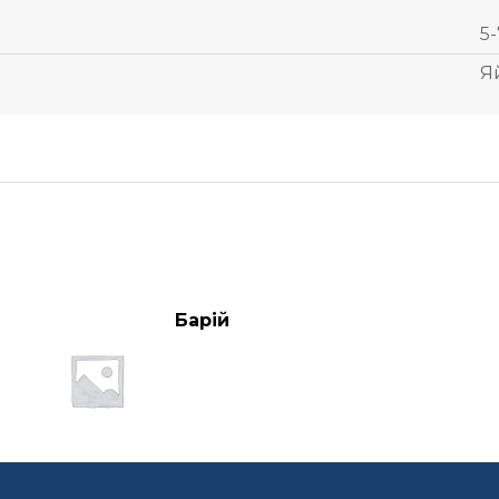
5-
Я
Барій