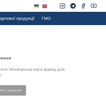
арчової продукції
ГМО
ження
кти. Мінімальна маса зразку для
кг
ти у кошик