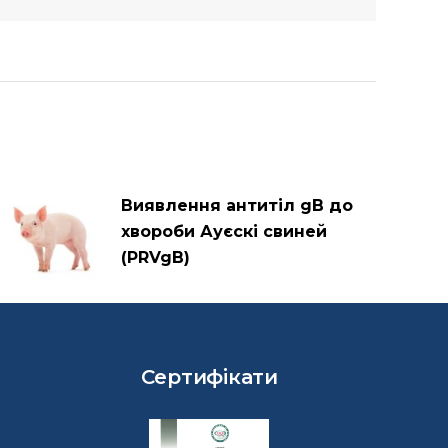
Виявлення антитіл gB до
хвороби Ауєскі свиней
(PRVgB)
Сертифікати