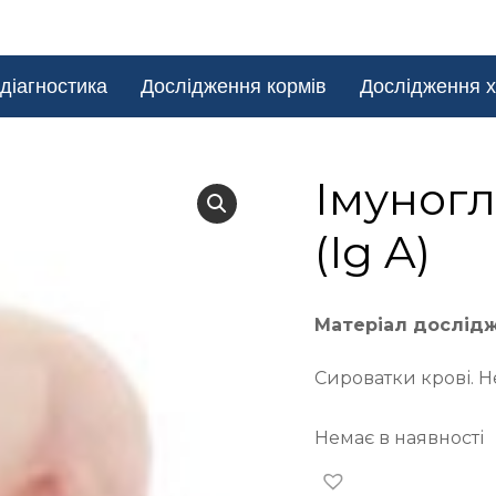
діагностика
Дослідження кормів
Дослідження х
Імуногл
(Ig A)
Матеріал дослід
Сироватки крові. Н
Немає в наявності