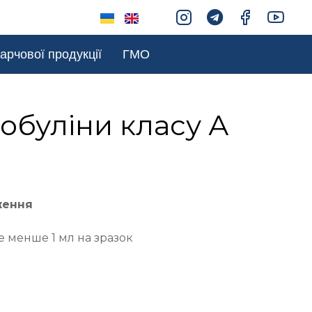
арчової продукції
ГМО
обуліни класу А
ження
е менше 1 мл на зразок