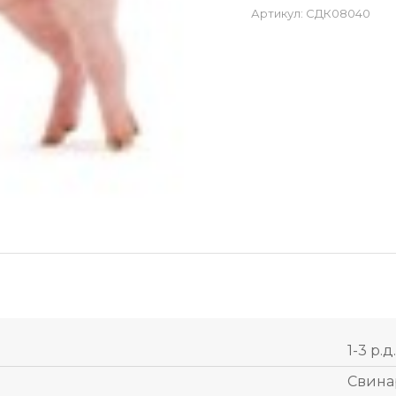
Артикул:
СДК08040
1-3 р.д.
Свина